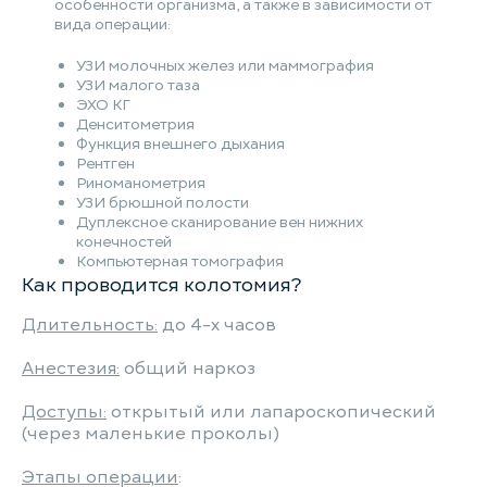
особенности организма, а также в зависимости от
вида операции:
УЗИ молочных желез или маммография
УЗИ малого таза
ЭХО КГ
Денситометрия
Функция внешнего дыхания
Рентген
Риноманометрия
УЗИ брюшной полости
Дуплексное сканирование вен нижних
конечностей
Компьютерная томография
Как проводится колотомия?
Длительность:
до 4-х часов
Анестезия:
общий наркоз
Доступы:
открытый или лапароскопический
(через маленькие проколы)
Этапы операции
: