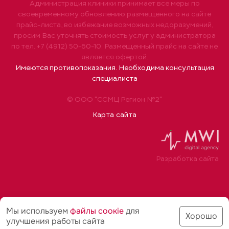
Администрация клиники принимает все меры по
своевременному обновлению размещенного на сайте
прайс-листа, во избежание возможных недоразумений,
просим Вас уточнять стоимость услуг у администратора
по тел. +7 (4912) 50-60-10. Размещенный прайс на сайте не
является офертой.
Имеются противопоказания. Необходима консультация
специалиста
© ООО "ССМЦ Регион №2"
Карта сайта
Разработка сайта
Мы используем
файлы соoкіе
для
Хорошо
улучшения работы сайта