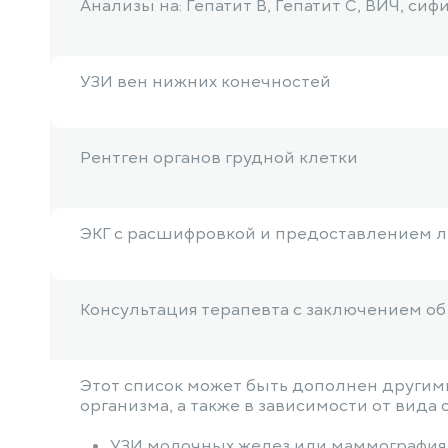
Анализы на: Гепатит B, Гепатит С, ВИЧ, сиф
УЗИ вен нижних конечностей
Рентген органов грудной клетки
ЭКГ с расшифровкой и предоставлением 
Консультация терапевта с заключением о
Этот список может быть дополнен другими
организма, а также в зависимости от вида
УЗИ молочных желез или маммография