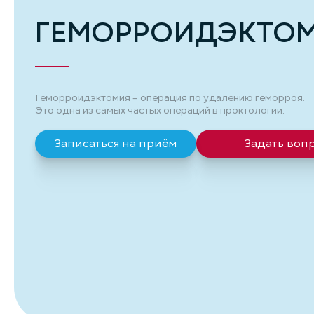
ГЕМОРРОИДЭКТО
Геморроидэктомия – операция по удалению геморроя.
Это одна из самых частых операций в проктологии.
Записаться на приём
Задать воп