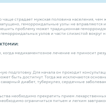
о чаще страдает мужская половина населения, чем 
е запущено, геморроидальные узлы не вправляются 
х решить проблему может традиционная геморроидэ
геморроидальных узлов и части слизистой вокруг н
ктомии:
, когда медикаментозное лечение не приносит резу
ю подготовку. Для начала он проходит консультаци
может быть достигнут. Тогда же исключаются основн
сахарный диабет, туберкулез, сердечные заболева
льства необходимо прекратить прием лекарственны
необходимо ограничиться питьем и легким завтраком.