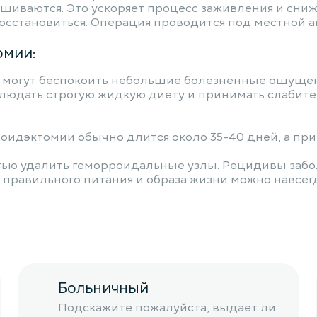
н сшиваются. Это ускоряет процесс заживления и сн
сстановиться. Операция проводится под местной а
омии:
а могут беспокоить небольшие болезненные ощущен
юдать строгую жидкую диету и принимать слабител
идэктомии обычно длится около 35-40 дней, а при 
ью удалить геморроидальные узлы. Рецидивы забо
правильного питания и образа жизни можно навсегд
Больничный
Подскажите пожалуйста, выдает ли