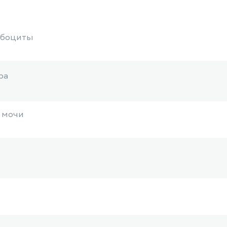
мбоциты
ра
 мочи