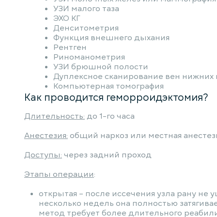
УЗИ малого таза
ЭХО КГ
Денситометрия
Функция внешнего дыхания
Рентген
Риноманометрия
УЗИ брюшной полости
Дуплексное сканирование вен нижних
Компьютерная томография
Как проводится геморроидэктомия?
Длительность:
до 1-го часа
Анестезия:
общий наркоз или местная анестез
Доступы:
через задний проход
Этапы операции
:
открытая – после иссечения узла рану не 
несколько недель она полностью затягива
метод требует более длительного реабил