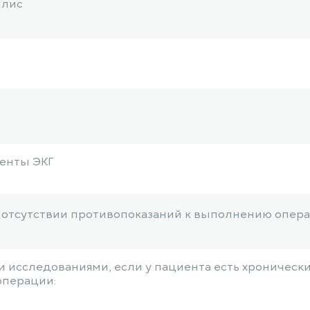
илис
ленты ЭКГ
б отсутствии противопоказаний к выполнению опер
 исследованиями, если у пациента есть хроническ
 операции: