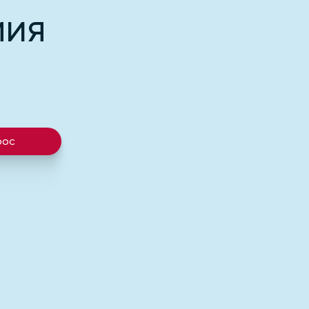
МИЯ
рос