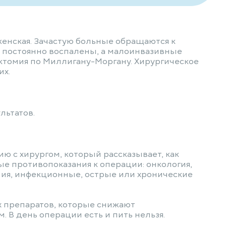
женская. Зачастую больные обращаются к
и постоянно воспалены, а малоинвазивные
ктомия по Миллигану-Моргану. Хирургическое
их.
льтатов.
ю с хирургом, который рассказывает, как
ые противопоказания к операции: онкология,
ния, инфекционные, острые или хронические
х препаратов, которые снижают
 В день операции есть и пить нельзя.