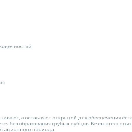
 конечностей
ия
ушивают, а оставляют открытой для обеспечения ест
ется без образования грубых рубцов. Вмешательство
итационного периода.