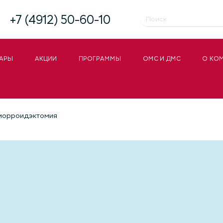
+7 (4912) 50-60-10
АРЫ
АКЦИИ
ПРОГРАММЫ
ОМС И ДМС
О КО
морроидэктомия