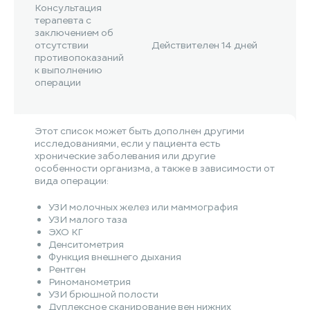
Консультация
терапевта с
заключением об
отсутствии
Действителен 14 дней
противопоказаний
к выполнению
операции
Этот список может быть дополнен другими
исследованиями, если у пациента есть
хронические заболевания или другие
особенности организма, а также в зависимости от
вида операции:
УЗИ молочных желез или маммография
УЗИ малого таза
ЭХО КГ
Денситометрия
Функция внешнего дыхания
Рентген
Риноманометрия
УЗИ брюшной полости
Дуплексное сканирование вен нижних