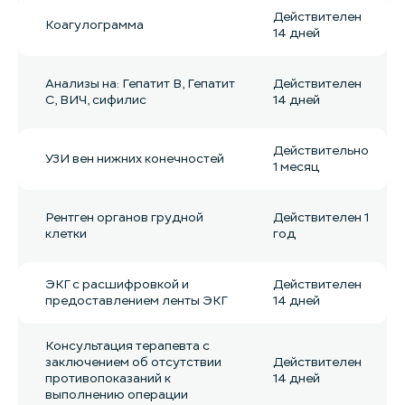
Действителен
Коагулограмма
14 дней
Анализы на: Гепатит B, Гепатит
Действителен
С, ВИЧ, сифилис
14 дней
Действительно
УЗИ вен нижних конечностей
1 месяц
Рентген органов грудной
Действителен 1
клетки
год
ЭКГ с расшифровкой и
Действителен
предоставлением ленты ЭКГ
14 дней
Консультация терапевта с
заключением об отсутствии
Действителен
противопоказаний к
14 дней
выполнению операции