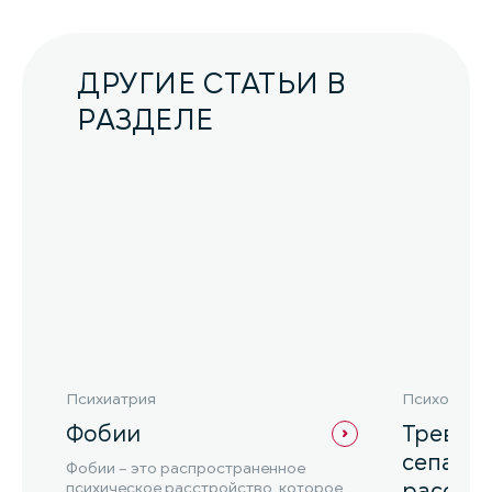
ДРУГИЕ СТАТЬИ В
РАЗДЕЛЕ
Психиатрия
Психотера
Фобии
Тревож
сепара
Фобии – это распространенное
расстр
психическое расстройство, которое