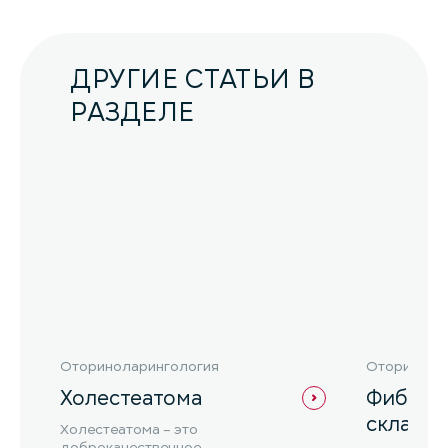
ДРУГИЕ СТАТЬИ В
РАЗДЕЛЕ
Оториноларингология
Оторинола
Холестеатома
Фибром
складк
Холестеатома – это
доброкачественное