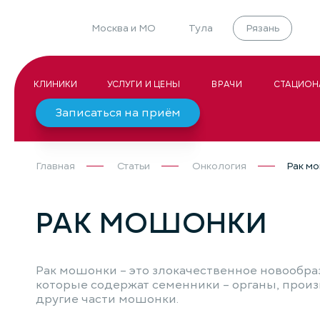
Москва и МО
Тула
Рязань
КЛИНИКИ
УСЛУГИ И ЦЕНЫ
ВРАЧИ
СТАЦИОН
Записаться на приём
Главная
Статьи
Онкология
Рак м
РАК МОШОНКИ
Рак мошонки – это злокачественное новообр
которые содержат семенники – органы, произ
другие части мошонки.