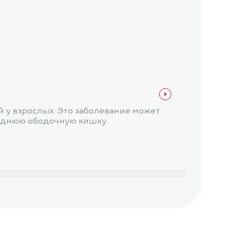
Онкол
Цент
 у взрослых. Это заболевание может
Центр
заднюю ободочную кишку.
возни
функц