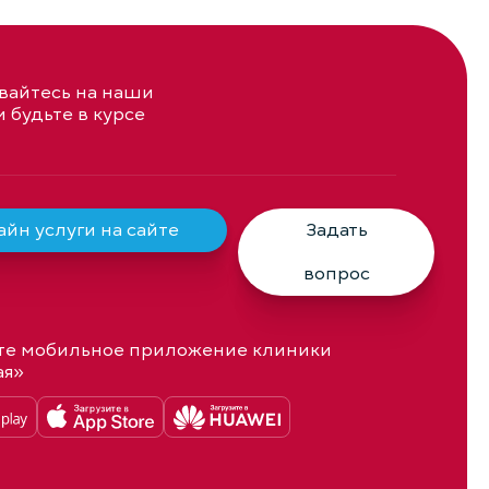
айтесь на наши
и будьте в курсе
йн услуги на сайте
Задать
вопрос
те мобильное приложение клиники
ая»