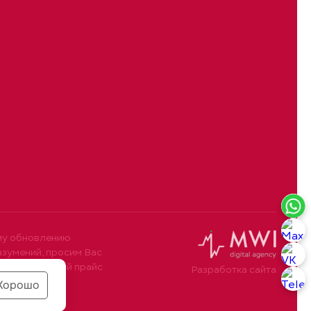
му обновлению
азумений, просим Вас
10. Размещенный прайс
Разработка сайта
Хорошо
ециалиста