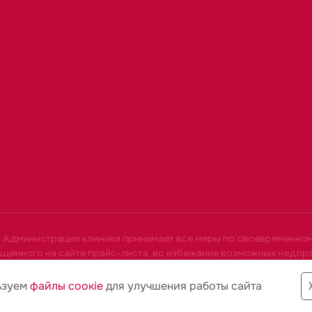
Администрация клиники принимает все меры по своевременно
щенного на сайте прайс-листа, во избежание возможных недор
ять стоимость услуг у администратора по тел. +7 (4912) 50-60-
на сайте не является офертой.
ьзуем
файлы соoкіе
для улучшения работы сайта
Имеются противопоказания. Необходима консультация сп