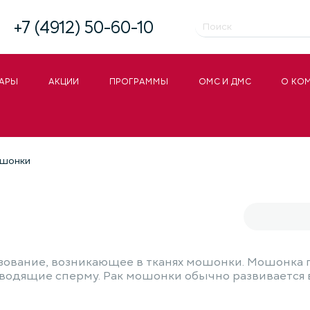
+7 (4912) 50-60-10
АРЫ
АКЦИИ
ПРОГРАММЫ
ОМС И ДМС
О КО
ошонки
азование, возникающее в тканях мошонки. Мошонка 
водящие сперму. Рак мошонки обычно развивается в