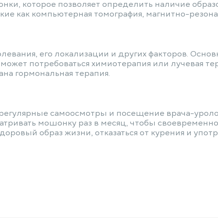
нки, которое позволяет определить наличие образов
ие как компьютерная томография, магнитно-резона
олевания, его локализации и других факторов. Осно
может потребоваться химиотерапия или лучевая те
ана гормональная терапия.
 регулярные самоосмотры и посещение врача-уроло
атривать мошонку раз в месяц, чтобы своевременно
доровый образ жизни, отказаться от курения и употр