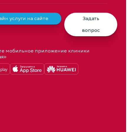
йн услуги на сайте
Задать
вопрос
те мобильное приложение клиники
ая»