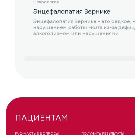
Неврология
Энцефалопатия Вернике
Энцефалопатия Вернике – это редкое, 
нарушением работы мозга из-за дефици
алкоголизмом или нарушениями...
ПАЦИЕНТАМ
FAQ-ЧАСТЫЕ ВОПРОСЫ
ПОЛУЧИТЬ РЕЗУЛЬТАТЫ