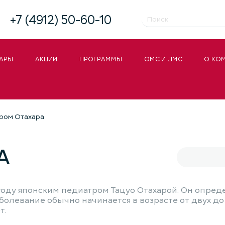
+7 (4912) 50-60-10
АРЫ
АКЦИИ
ПРОГРАММЫ
ОМС И ДМС
О КО
ром Отахара
А
году японским педиатром Тацуо Отахарой. Он опред
аболевание обычно начинается в возрасте от двух д
т.