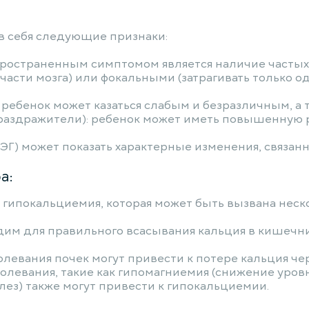
в себя следующие признаки:
ространенным симптомом является наличие частых 
части мозга) или фокальными (затрагивать только од
ребенок может казаться слабым и безразличным, а
раздражители): ребенок может иметь повышенную р
ЭГ) может показать характерные изменения, связан
а:
 гипокальциемия, которая может быть вызвана неско
дим для правильного всасывания кальция в кишечни
левания почек могут привести к потере кальция чер
олевания, такие как гипомагниемия (снижение уровн
з) также могут привести к гипокальциемии.