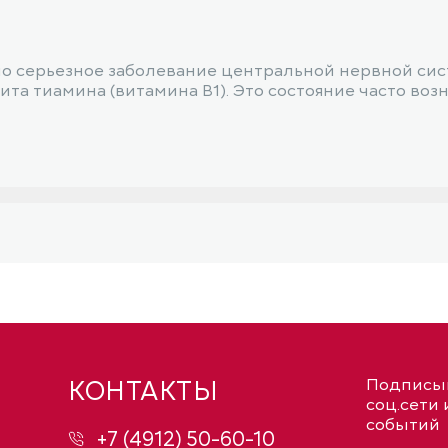
но серьезное заболевание центральной нервной сис
та тиамина (витамина B1). Это состояние часто во
КОНТАКТЫ
Подписыв
соц.сети 
событий
+7 (4912) 50-60-10