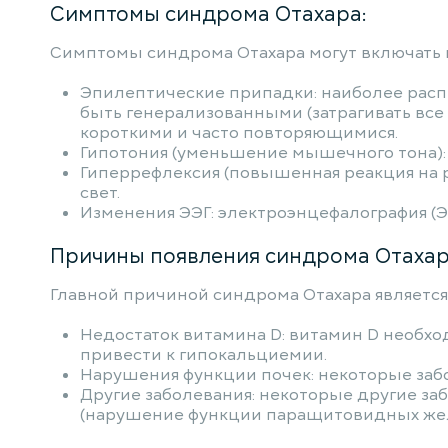
Симптомы синдрома Отахара:
Симптомы синдрома Отахара могут включать 
Эпилептические припадки: наиболее расп
быть генерализованными (затрагивать все 
короткими и часто повторяющимися.
Гипотония (уменьшение мышечного тона): 
Гиперрефлексия (повышенная реакция на 
свет.
Изменения ЭЭГ: электроэнцефалография (Э
Причины появления синдрома Отахар
Главной причиной синдрома Отахара является
Недостаток витамина D: витамин D необхо
привести к гипокальциемии.
Нарушения функции почек: некоторые забо
Другие заболевания: некоторые другие заб
(нарушение функции паращитовидных желе