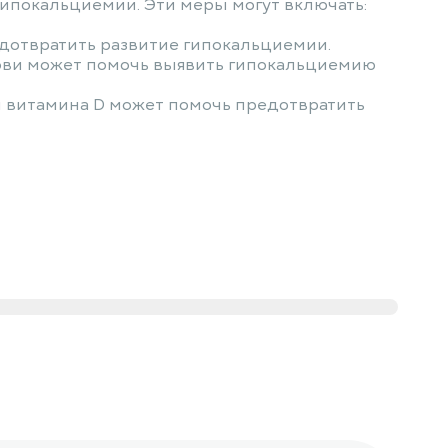
гипокальциемии. Эти меры могут включать:
дотвратить развитие гипокальциемии.
рови может помочь выявить гипокальциемию
и витамина D может помочь предотвратить