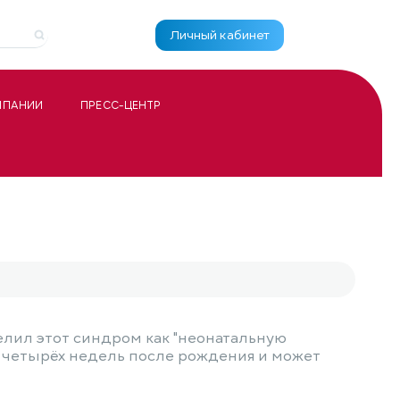
Личный кабинет
МПАНИИ
ПРЕСС-ЦЕНТР
елил этот синдром как "неонатальную
о четырёх недель после рождения и может