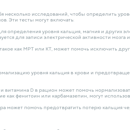
бя несколько исследований, чтобы определить уров
в. Эти тесты могут включать:
для определения уровня кальция, магния и других эл
зуется для записи электрической активности мозга
 такое как МРТ или КТ, может помочь исключить др
рмализацию уровня кальция в крови и предотвраще
 и витамина D в рацион может помочь нормализовать
ие как фенитоин или карбамазепин, могут использов
ра может помочь предотвратить потерю кальция чер