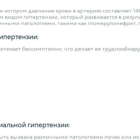
и котором давление крови в артериях составляет 140
 видом гипертензии, который развивается в результ
чными патологиями, такими как гломерулонефрит, 
ипертензии:
ротекает бессимптомно, что делает ее труднообнар
иальной гипертензии:
ыть вызвана различными патологиями почек или их 