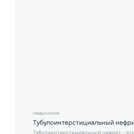
Нефрология
Тубулоинтерстициальный нефр
Тубулоинтерстициальный нефрит – это 