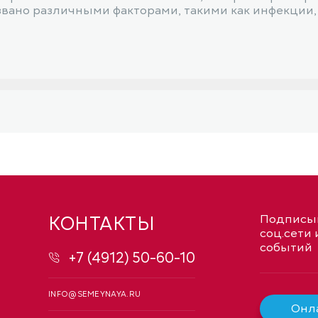
звано различными факторами, такими как инфекции,
КОНТАКТЫ
Подписыв
соц.сети 
событий
+7 (4912) 50-60-10
INFO@SEMEYNAYA.RU
Онла