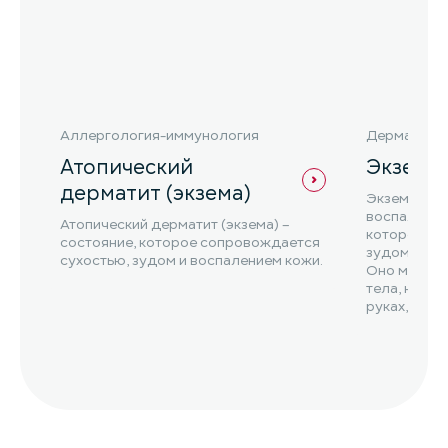
Аллергология-иммунология
Дерматоло
Атопический
Экзема
дерматит (экзема)
Экзема – э
воспалител
Атопический дерматит (экзема) –
которое ха
состояние, которое сопровождается
зудом, пок
сухостью, зудом и воспалением кожи.
Оно может 
тела, но ча
руках, ногах