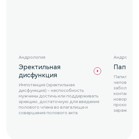
Андрология
Андрологи
Эректильная
Папилл
дисфункция
Папилломы 
человека) 
Импотенция (эректильная
заболевани
дисфункция) – неспособность
контактно-
мужчины достичь или поддерживать
новорожде
эрекцию, достаточную для введения
прохождени
полового члена во влагалище и
зараженной
совершения полового акта.