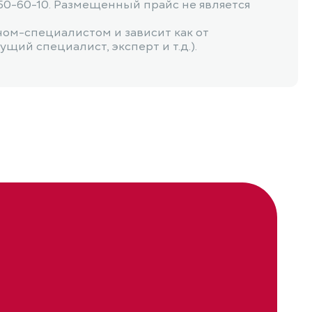
50-60-10. Размещенный прайс не является
чом-специалистом и зависит как от
щий специалист, эксперт и т.д.).