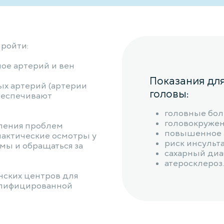
пройти:
ое артерий и вен
Показания дл
х артерий (артерии
головы:
беспечивают
головные бол
головокружен
ления проблем
повышенное 
актические осмотры у
риск инсульта
мы и обращаться за
сахарный диа
атеросклероз.
нских центров для
алифицированной