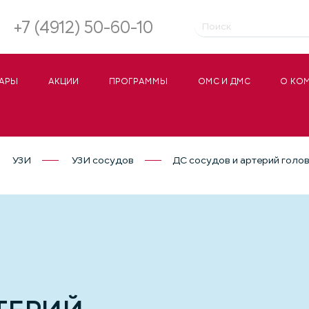
+7 (4912) 50-60-10
АРЫ
АКЦИИ
ПРОГРАММЫ
ОМС И ДМС
О КО
УЗИ
УЗИ сосудов
ДС сосудов и артерий голо