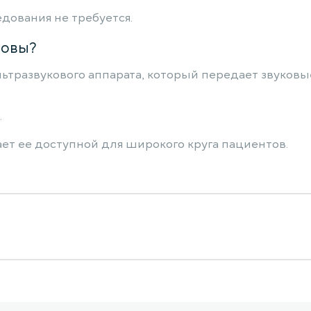
дования не требуется.
ловы?
тразвукового аппарата, который передает звуковые
.
ет ее доступной для широкого круга пациентов.