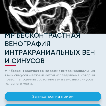
МР БЕСКОНТРАСТНАЯ
ВЕНОГРАФИЯ
ИНТРАКРАНИАЛЬНЫХ ВЕН
И СИНУСОВ
МР бесконтрастная венография интракраниальных
вен и синусов
– важный метод исследования, который
позволяет оценить состояние вен и венозных синусов
головного мозга.
Записаться на приём