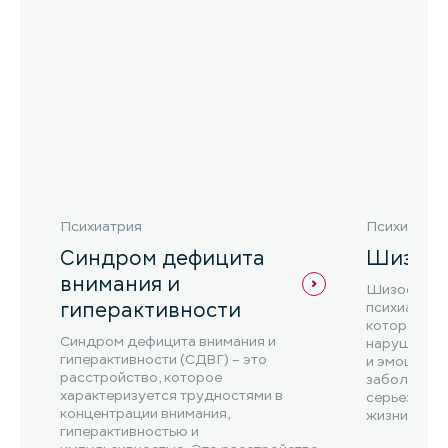
Психиатрия
Психиатрия
Синдром дефицита
Шизоф
внимания и
Шизофрения
гиперактивности
психиатрич
которое ха
Синдром дефицита внимания и
нарушениям
гиперактивности (СДВГ) – это
и эмоциона
расстройство, которое
заболевани
характеризуется трудностями в
серьезное 
концентрации внимания,
жизни чело
гиперактивностью и
функциониро