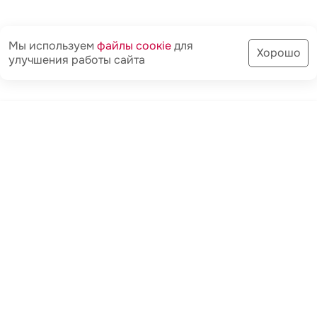
Мы используем
файлы соoкіе
для
Хорошо
улучшения работы сайта
Услуги
Врачи
Запись
Связаться
ПАЦИЕНТАМ
FAQ-ЧАСТЫЕ ВОПРОСЫ
ПОЛУЧИТЬ РЕЗУЛЬТАТЫ
АНАЛИЗОВ
ОПЛАТА УСЛУГ
ПОЛУЧИТЬ РЕЗУЛЬТАТЫ
ИССЛЕДОВАНИЙ